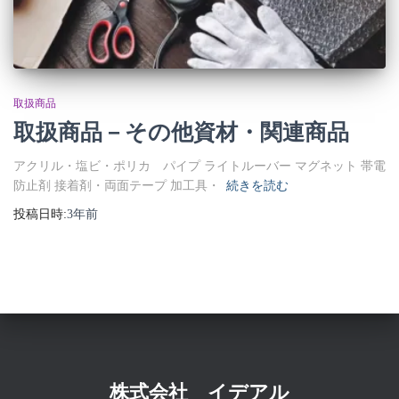
取扱商品
取扱商品－その他資材・関連商品
アクリル・塩ビ・ポリカ パイプ ライトルーバー マグネット 帯電
防止剤 接着剤・両面テープ 加工具・
続きを読む
投稿日時:
3年
前
株式会社 イデアル