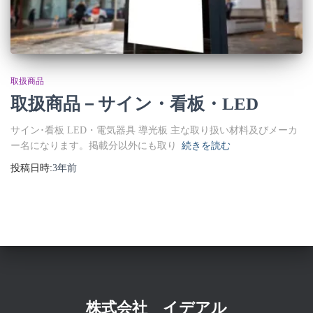
取扱商品
取扱商品－サイン・看板・LED
サイン･看板 LED・電気器具 導光板 主な取り扱い材料及びメーカ
ー名になります。掲載分以外にも取り
続きを読む
投稿日時:
3年
前
株式会社 イデアル